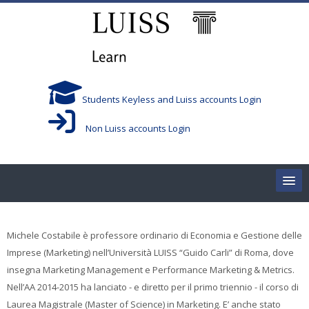
Vai al contenuto principale
Students Keyless and Luiss accounts Login
Non Luiss accounts Login
Home
Michele Costabile è professore ordinario di Economia e Gestione delle
Corsi/Courses
Imprese (Marketing) nell’Università LUISS “Guido Carli” di Roma, dove
insegna Marketing Management e Performance Marketing & Metrics.
Aule/Rooms
Nell’AA 2014-2015 ha lanciato - e diretto per il primo triennio - il corso di
Laurea Magistrale (Master of Science) in Marketing. E’ anche stato