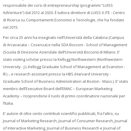
Faculty
responsabile dei corsi di entrepreneurship (programmi “LUISS
AdVenture”) dal 2012 al 2020. È tuttora direttore di LUISS X.ITE - Centro
Biblioteca
di Ricerca su Comportamenti Economici e Tecnologie, che ha fondato
nel 2015.
Media & Resources
Per circa 25 anni ha insegnato nell’Università della Calabria (Campus
di Arcavacata – Cosenza) e nella SDA Bocconi - School of Management
Orario
(Scuola di Direzione Aziendale dell’Università Bocconi) di Milano. E’
stato visiting scholar presso la Kellogg Northwestern (Northwestern
Student Print
University - J.L.Kellogg Graduate School of Management at Evanston -
Ill.) -, e research assistant presso la HBS (Harvard University -
Help
Graduate School of Business Administration at Boston - Mass.). E’ stato
membro dell’Executive Board dell’EMAC – European Marketing
Supporto IT / IT Support
Academy – ricoprendone il ruolo di primo coordinatore nazionale per
l’Italia.
Italiano ‎(it)‎
E’ autore di oltre cento contributi scientifici pubblicati, fra l’altro, su
Cerca
Journal of Marketing Research, Journal of Consumer Research, Journal
corsi
Invi
of Interactive Marketing, Journal of Business Research e Journal of