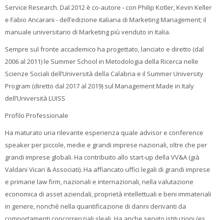
Service Research. Dal 2012 è co-autore - con Philip Kotler, Kevin Keller
e Fabio Ancarani - dell’edizione italiana di Marketing Management; il
manuale universitario di Marketing più venduto in Italia.
Sempre sul fronte accademico ha progettato, lanciato e diretto (dal
2006 al 2011) le Summer School in Metodologia della Ricerca nelle
Scienze Sociali dell’Università della Calabria e il Summer University
Program (diretto dal 2017 al 2019) sul Management Made in Italy
dell’Università LUISS
Profilo Professionale
Ha maturato una rilevante esperienza quale advisor e conference
speaker per piccole, medie e grandi imprese nazionali, oltre che per
grandi imprese globali. Ha contribuito allo start-up della VV&A (già
Valdani Vicari & Associati). Ha affiancato uffici legali di grandi imprese
e primarie law firm, nazionali e internazionali, nella valutazione
economica di asset aziendali, proprietà intellettuali e beni immateriali
in genere, nonché nella quantificazione di danni derivanti da
comportamenti concorrenziali sleali. Ha anche servito istituzioni (es.