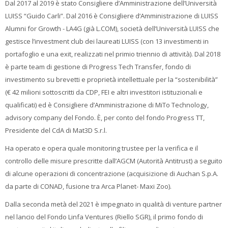
Dal 2017 al 2019 è stato Consigliere d’Amministrazione dell’Università
LUISS “Guido Carli”. Dal 2016 è Consigliere d‘Amministrazione di LUISS
Alumni for Growth - LA4G (già L.COM), società dell’Università LUISS che
gestisce l’investment club dei laureati LUISS (con 13 investimenti in
portafoglio e una exit, realizzati nel primio triennio di attività). Dal 2018
è parte team di gestione di Progress Tech Transfer, fondo di
investimento su brevetti e proprietà intellettuale per la “sostenibilità”
(€ 42 milioni sottoscritti da CDP, FEI e altri investitori istituzionali e
qualificati) ed è Consigliere d’Amministrazione di MiTo Technology,
advisory company del Fondo. È, per conto del fondo Progress TT,
Presidente del CdA di Mat3D S.r.l.
Ha operato e opera quale monitoring trustee per la verifica e il
controllo delle misure prescritte dall’AGCM (Autorità Antitrust) a seguito
di alcune operazioni di concentrazione (acquisizione di Auchan S.p.A.
da parte di CONAD, fusione tra Arca Planet- Maxi Zoo).
Dalla seconda metà del 2021 è impegnato in qualità di venture partner
nel lancio del Fondo Linfa Ventures (Riello SGR), il primo fondo di