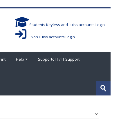
Students Keyless and Luiss accounts Login
Non Luiss accounts Login
rint
Help
Supporto IT / IT Support
Search
courses
Submit