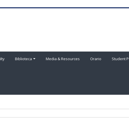
lty
Biblioteca
Media & Resources
Orario
Student P