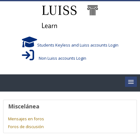
Salta al contenido principal
Students Keyless and Luiss accounts Login
Non Luiss accounts Login
Home
Perfil de usuario
Miscelánea
Corsi/Courses
Mensajes en foros
Foros de discusión
Aule/Rooms