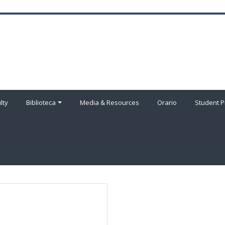
lty
Biblioteca
Media & Resources
Orario
Student P