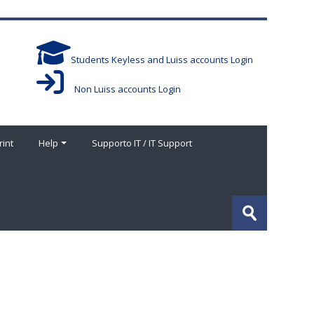
Students Keyless and Luiss accounts Login
Non Luiss accounts Login
rint
Help
Supporto IT / IT Support
Cerca
corsi
Invia