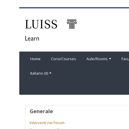
Vai al contenuto principale
Home
Corsi/Courses
Aule/Rooms
Facu
Italiano ‎(it)‎
Profilo utente
Generale
Interventi nei Forum