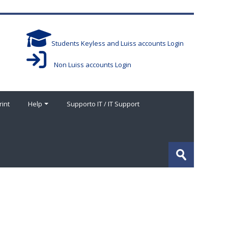
Students Keyless and Luiss accounts Login
Non Luiss accounts Login
rint
Help
Supporto IT / IT Support
Buscar
cursos
Enviar