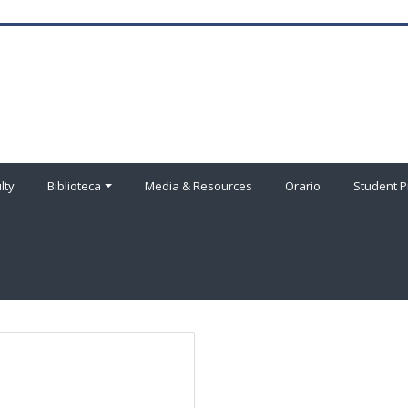
lty
Biblioteca
Media & Resources
Orario
Student P