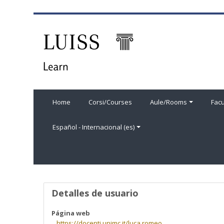
Salta al contenido principal
Home
Corsi/Courses
Aule/Rooms
Facu
Español - Internacional ‎(es)‎
Perfil de usuario
Detalles de usuario
Página web
https://docenti.unimc.it/luca.romeo