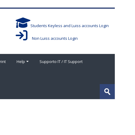
Students Keyless and Luiss accounts Login
Non Luiss accounts Login
rint
Help
Supporto IT / IT Support
搜
索
提
课
交
程