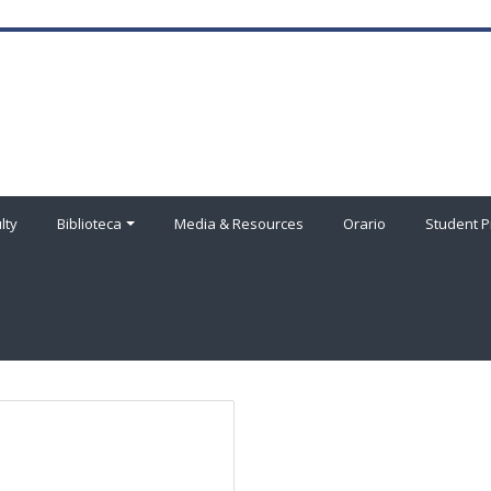
lty
Biblioteca
Media & Resources
Orario
Student P