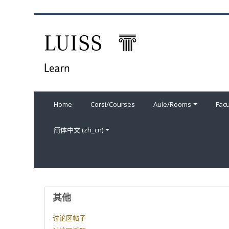
跳到主要内容
Home
Corsi/Courses
Aule/Rooms
Facu
简体中文 ‎(zh_cn)‎
用户资料
其他
讨论区帖子