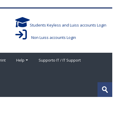
Students Keyless and Luiss accounts Login
Non Luiss accounts Login
rint
Help
Supporto IT / IT Support
Buscar
cursos
Enviar