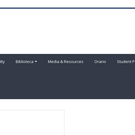
lty
Biblioteca
Media & Resources
Orario
Student P