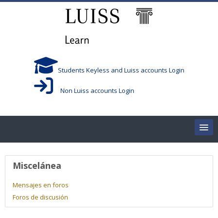
Salta al contenido principal
Students Keyless and Luiss accounts Login
Non Luiss accounts Login
Home
Perfil de usuario
Miscelánea
Corsi/Courses
Mensajes en foros
Foros de discusión
Aule/Rooms