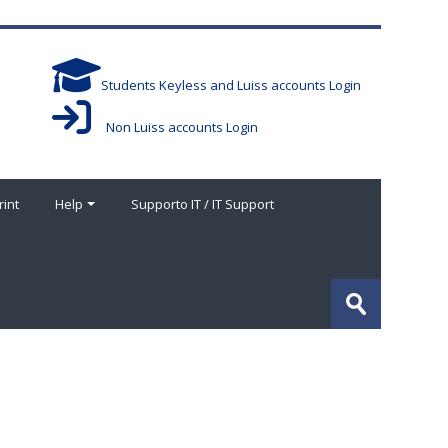
Students Keyless and Luiss accounts Login
Non Luiss accounts Login
rint
Help
Supporto IT / IT Support
Buscar
cursos
Enviar