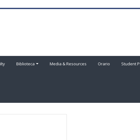
lty
Biblioteca
Media & Resources
Orario
Student P