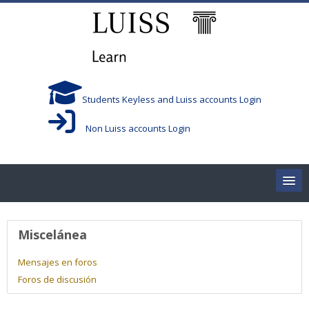
Salta al contenido principal
Students Keyless and Luiss accounts Login
Non Luiss accounts Login
Home
Perfil de usuario
Miscelánea
Corsi/Courses
Mensajes en foros
Foros de discusión
Aule/Rooms