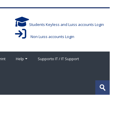
Students Keyless and Luiss accounts Login
Non Luiss accounts Login
rint
Help
Supporto IT / IT Support
Cerca
corsi
Invia