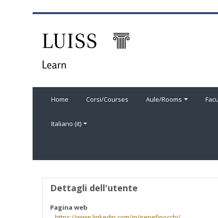
Vai al contenuto principale
Home
Corsi/Courses
Aule/Rooms
Facu
Italiano ‎(it)‎
Profilo utente
Dettagli dell'utente
Pagina web
https://www.linkedin.com/in/irenefinocchi/