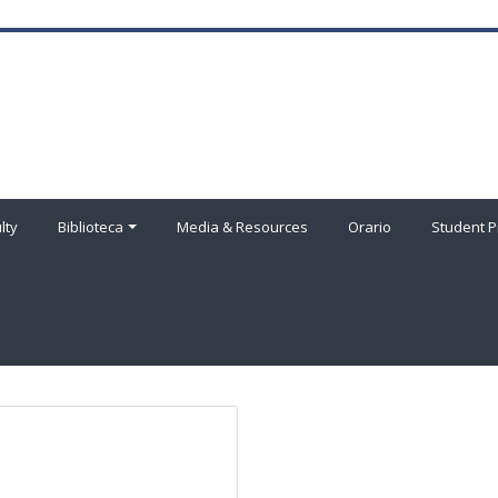
lty
Biblioteca
Media & Resources
Orario
Student P