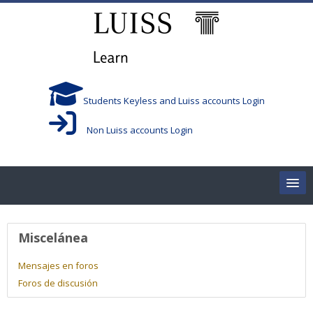
Salta al contenido principal
Students Keyless and Luiss accounts Login
Non Luiss accounts Login
Home
Perfil de usuario
Miscelánea
Corsi/Courses
Mensajes en foros
Foros de discusión
Aule/Rooms