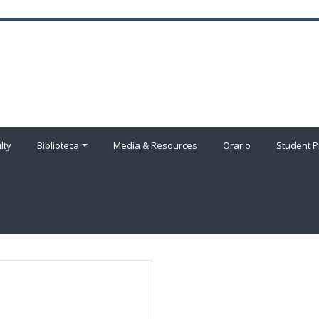
lty
Biblioteca
Media & Resources
Orario
Student P