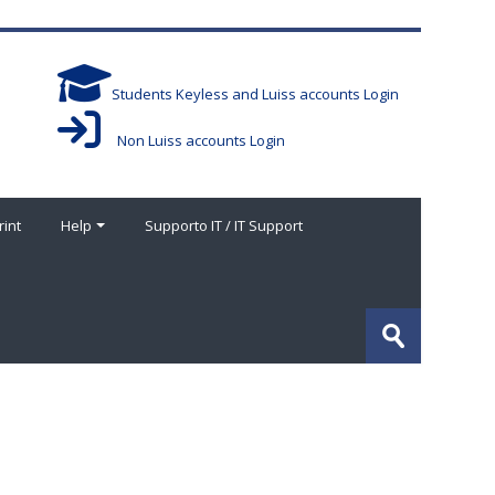
Students Keyless and Luiss accounts Login
Non Luiss accounts Login
rint
Help
Supporto IT / IT Support
搜
索
提
课
交
程