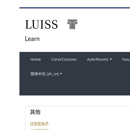
跳到主要内容
Home
Corsi/Courses
Aule/Rooms
Facu
简体中文 ‎(zh_cn)‎
用户资料
其他
讨论区帖子