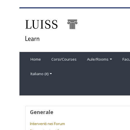
Vai al contenuto principale
Home
Corsi/Courses
Aule/Rooms
Facu
Italiano ‎(it)‎
Profilo utente
Generale
Interventi nei Forum