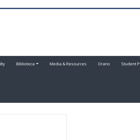
lty
Biblioteca
Media & Resources
Orario
Student P