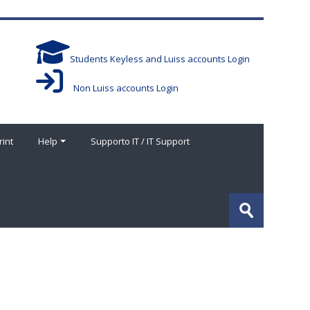
Students Keyless and Luiss accounts Login
Non Luiss accounts Login
rint
Help
Supporto IT / IT Support
Cerca
corsi
Invia