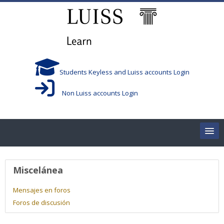
Salta al contenido principal
Students Keyless and Luiss accounts Login
Non Luiss accounts Login
Home
Perfil de usuario
Miscelánea
Corsi/Courses
Mensajes en foros
Foros de discusión
Aule/Rooms