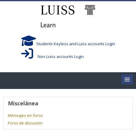
Salta al contenido principal
Students Keyless and Luiss accounts Login
Non Luiss accounts Login
Home
Perfil de usuario
Miscelánea
Corsi/Courses
Mensajes en foros
Foros de discusión
Aule/Rooms