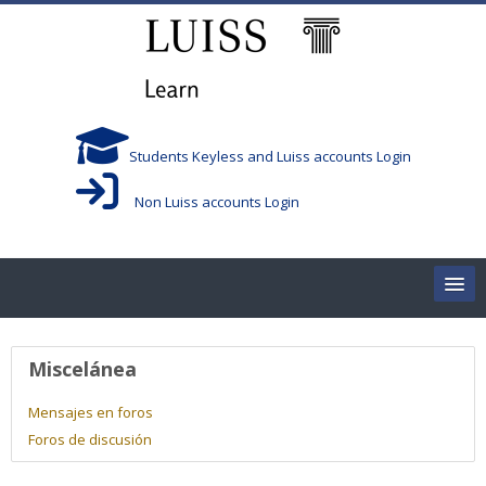
Salta al contenido principal
Students Keyless and Luiss accounts Login
Non Luiss accounts Login
Home
Perfil de usuario
Miscelánea
Corsi/Courses
Mensajes en foros
Foros de discusión
Aule/Rooms