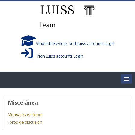
Salta al contenido principal
Students Keyless and Luiss accounts Login
Non Luiss accounts Login
Home
Perfil de usuario
Miscelánea
Corsi/Courses
Mensajes en foros
Foros de discusión
Aule/Rooms