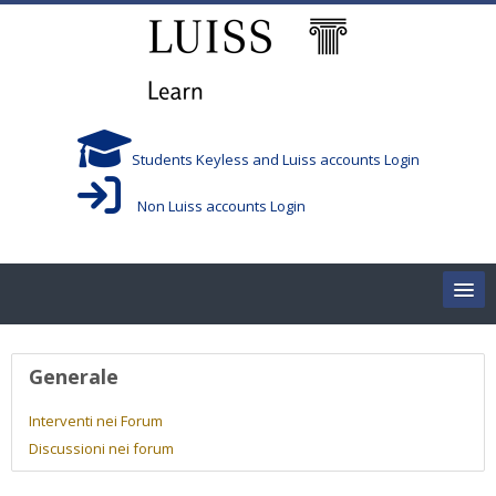
Vai al contenuto principale
Students Keyless and Luiss accounts Login
Non Luiss accounts Login
Home
Profilo utente
Generale
Corsi/Courses
Interventi nei Forum
Discussioni nei forum
Aule/Rooms