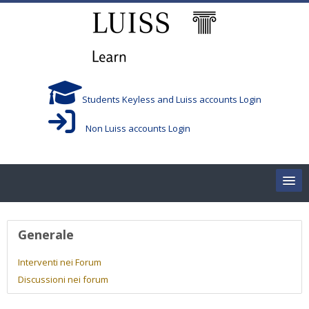
Vai al contenuto principale
Students Keyless and Luiss accounts Login
Non Luiss accounts Login
Home
Profilo utente
Generale
Corsi/Courses
Interventi nei Forum
Discussioni nei forum
Aule/Rooms