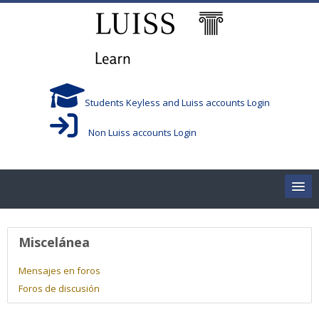
Salta al contenido principal
Students Keyless and Luiss accounts Login
Non Luiss accounts Login
Home
Perfil de usuario
Miscelánea
Corsi/Courses
Mensajes en foros
Foros de discusión
Aule/Rooms