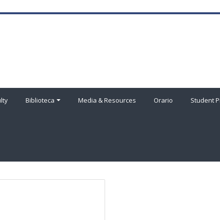
lty
Biblioteca
Media & Resources
Orario
Student P