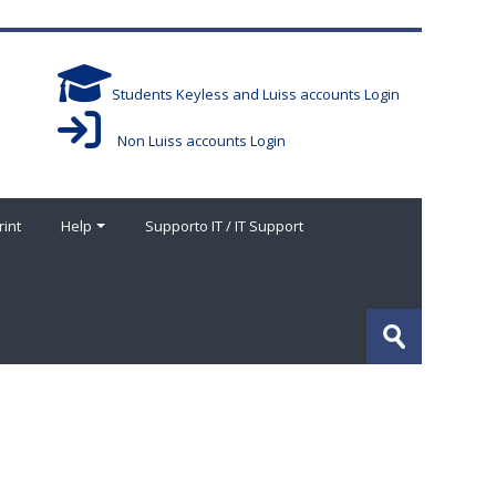
Students Keyless and Luiss accounts Login
Non Luiss accounts Login
rint
Help
Supporto IT / IT Support
Buscar
cursos
Enviar