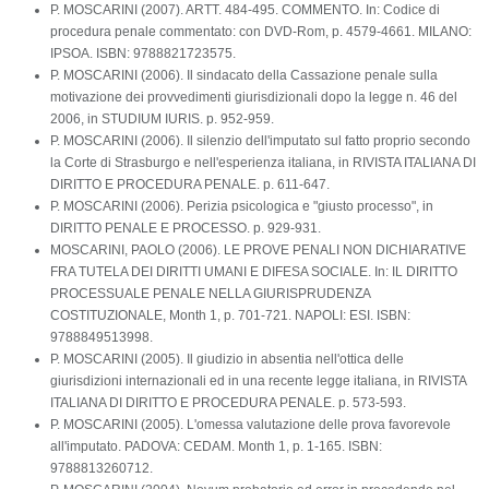
P. MOSCARINI (2007). ARTT. 484-495. COMMENTO. In: Codice di
procedura penale commentato: con DVD-Rom, p. 4579-4661. MILANO:
IPSOA. ISBN: 9788821723575.
P. MOSCARINI (2006). Il sindacato della Cassazione penale sulla
motivazione dei provvedimenti giurisdizionali dopo la legge n. 46 del
2006, in STUDIUM IURIS. p. 952-959.
P. MOSCARINI (2006). Il silenzio dell'imputato sul fatto proprio secondo
la Corte di Strasburgo e nell'esperienza italiana, in RIVISTA ITALIANA DI
DIRITTO E PROCEDURA PENALE. p. 611-647.
P. MOSCARINI (2006). Perizia psicologica e "giusto processo", in
DIRITTO PENALE E PROCESSO. p. 929-931.
MOSCARINI, PAOLO (2006). LE PROVE PENALI NON DICHIARATIVE
FRA TUTELA DEI DIRITTI UMANI E DIFESA SOCIALE. In: IL DIRITTO
PROCESSUALE PENALE NELLA GIURISPRUDENZA
COSTITUZIONALE, Month 1, p. 701-721. NAPOLI: ESI. ISBN:
9788849513998.
P. MOSCARINI (2005). Il giudizio in absentia nell'ottica delle
giurisdizioni internazionali ed in una recente legge italiana, in RIVISTA
ITALIANA DI DIRITTO E PROCEDURA PENALE. p. 573-593.
P. MOSCARINI (2005). L'omessa valutazione delle prova favorevole
all'imputato. PADOVA: CEDAM. Month 1, p. 1-165. ISBN:
9788813260712.