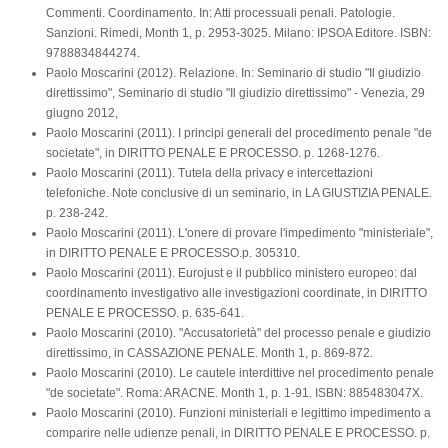
Commenti. Coordinamento. In: Atti processuali penali. Patologie.
Sanzioni. Rimedi, Month 1, p. 2953-3025. Milano: IPSOA Editore. ISBN:
9788834844274.
Paolo Moscarini (2012). Relazione. In: Seminario di studio "Il giudizio
direttissimo", Seminario di studio "Il giudizio direttissimo" - Venezia, 29
giugno 2012,
Paolo Moscarini (2011). I principi generali del procedimento penale "de
societate", in DIRITTO PENALE E PROCESSO. p. 1268-1276.
Paolo Moscarini (2011). Tutela della privacy e intercettazioni
telefoniche. Note conclusive di un seminario, in LA GIUSTIZIA PENALE.
p. 238-242.
Paolo Moscarini (2011). L'onere di provare l'impedimento "ministeriale",
in DIRITTO PENALE E PROCESSO.p. 305310.
Paolo Moscarini (2011). Eurojust e il pubblico ministero europeo: dal
coordinamento investigativo alle investigazioni coordinate, in DIRITTO
PENALE E PROCESSO. p. 635-641.
Paolo Moscarini (2010). "Accusatorietà" del processo penale e giudizio
direttissimo, in CASSAZIONE PENALE. Month 1, p. 869-872.
Paolo Moscarini (2010). Le cautele interdittive nel procedimento penale
"de societate". Roma: ARACNE. Month 1, p. 1-91. ISBN: 885483047X.
Paolo Moscarini (2010). Funzioni ministeriali e legittimo impedimento a
comparire nelle udienze penali, in DIRITTO PENALE E PROCESSO. p.