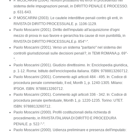
P. MOSCARINI (2004). Novum probatorio ed error in procedendo nel
sistema delle impugnazioni penali, in DIRITTO PENALE E PROCESSO.
p. 631-643.
P. MOSCARINI (2003). Le cautele interdittive penali contro gli enti, in
RIVISTA DI DIRITTO PROCESSUALE. p. 1106-1129.
Paolo Moscarini (2001). Diritto dell'imputato all'acquisizione d'ogni
mezzo di prova in suo favore e gerarchia tra cause di non punibilità, in
RIVISTA DI DIRITTO PROCESSUALE.p. 854"-".
Paolo Moscarini (2001). Verso un sistema "paritario" nel sistema dei
controlli giurisdizionali sulle decisioni penali?, in TEMI ROMANA.p. 69"-
".
Paolo Moscarini (2001). Giudizio direttissimo. In: Enciclopedia giuridica,
p. 1-12. Roma: Istituto dell'enciclopedia italiana. ISBN: 9788813260712.
Paolo Moscarini (2001). Commento agli articoli 484 - 495. In: Codice di
procedura penale commentato, II ed, Month 1, p. 1240-1305. Milano:
IPSOA. ISBN: 9788813260712.
Paolo Moscarini (2001). Commento agli articoli 336 - 342. In: Codice di
procedura penale ipertestuale, Month 1, p. 1220-1235. Torino: UTET.
ISBN: 9788813260712.
Paolo Moscarini (2000). Profili costituzionali della richiesta di
procedimento, in RIVISTA ITALIANA DI DIRITTO E PROCEDURA
PENALE. p. 522-"-".
Paolo Moscarini (2000). Udienza preliminare e presenza dell'imputato: