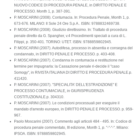
NUOVO CODICE DI PROCEDURA PENALE, in DIRITTO PENALE E
PROCESSO. Month 1, p. 387-391.
P. MOSCARINI (2008). Contumacia. In: Procedura Penale, Month 1, p.
673-676. MILANO: Il Sole 24 Ore S.p.A.. ISBN: 9788832469738.
P. MOSCARINI (2008). Giudizio direttissimo. In: Trattato di procedura
penale diretto da G. Spangher, v.4 Procedimenti speciali a cura di L.
Filippi, p. 350-401. TORINO: UTET. ISBN: 9788859802945.
P. MOSCARINI (2007). Autodifesa, processo in absentia e consegna del
condannato, in DIRITTO PENALE E PROCESSO. p. 403-408.
P. MOSCARINI (2007). Condanna in contumacia e restituzione nel
termine per impugnarla: la Cassazione penale ri-decide il "caso
Somogy", in RIVISTA ITALIANA DI DIRITTO E PROCEDURA PENALE.p.
411420.
P. MOSCARINI (2007). "SPECIALITA' DELL'ESTRADIZIONE" E
PROCESSO CONTUMACIALE, in GIURISPRUDENZA
COSTITUZIONALE.p. 304310.
P. MOSCARINI (2007). Le condizioni processuali per eseguire il
mandato d'arresto europeo, in DIRITTO PENALE E PROCESSO. p. 959-
967.
Paolo Moscarini (2007). Commento agli articoli 484 - 495. In: Codice di
procedura penale commentato, III edizione, Month 1, p. "-"-"-". Milano:
IPSOA. ISBN: 9788859802945.