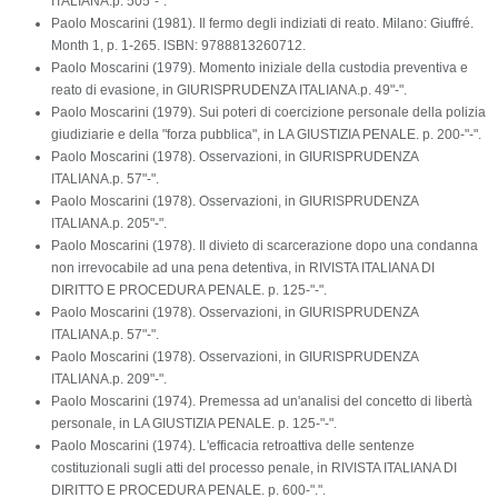
ITALIANA.p. 505"-".
Paolo Moscarini (1981). Il fermo degli indiziati di reato. Milano: Giuffré.
Month 1, p. 1-265. ISBN: 9788813260712.
Paolo Moscarini (1979). Momento iniziale della custodia preventiva e
reato di evasione, in GIURISPRUDENZA ITALIANA.p. 49"-".
Paolo Moscarini (1979). Sui poteri di coercizione personale della polizia
giudiziarie e della "forza pubblica", in LA GIUSTIZIA PENALE. p. 200-"-".
Paolo Moscarini (1978). Osservazioni, in GIURISPRUDENZA
ITALIANA.p. 57"-".
Paolo Moscarini (1978). Osservazioni, in GIURISPRUDENZA
ITALIANA.p. 205"-".
Paolo Moscarini (1978). Il divieto di scarcerazione dopo una condanna
non irrevocabile ad una pena detentiva, in RIVISTA ITALIANA DI
DIRITTO E PROCEDURA PENALE. p. 125-"-".
Paolo Moscarini (1978). Osservazioni, in GIURISPRUDENZA
ITALIANA.p. 57"-".
Paolo Moscarini (1978). Osservazioni, in GIURISPRUDENZA
ITALIANA.p. 209"-".
Paolo Moscarini (1974). Premessa ad un'analisi del concetto di libertà
personale, in LA GIUSTIZIA PENALE. p. 125-"-".
Paolo Moscarini (1974). L'efficacia retroattiva delle sentenze
costituzionali sugli atti del processo penale, in RIVISTA ITALIANA DI
DIRITTO E PROCEDURA PENALE. p. 600-".".