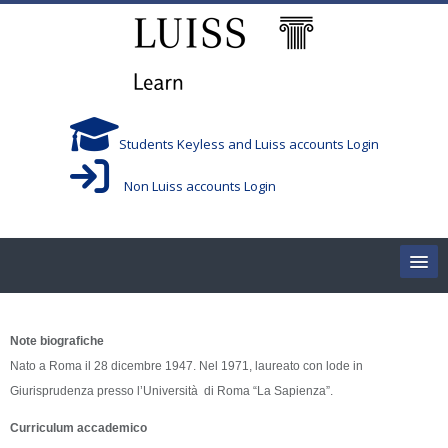
跳到主要内容
Students Keyless and Luiss accounts Login
Non Luiss accounts Login
Home
Note biografiche
Corsi/Courses
Nato a Roma il 28 dicembre 1947. Nel 1971, laureato con lode in
Giurisprudenza presso l’Università di Roma “La Sapienza”.
Aule/Rooms
Curriculum accademico