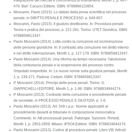
integrazione dei mercati e concorrenza di ordinamenti, Month 1, p. 467-
479. Bari: Cacucci Editore. ISBN: 9788866115854.
Moscarini, Paolo (2015). Lo statuto della prova scientifica nel processo
penale, in DIRITTO PENALE E PROCESSO. p. 649-657.
Moscarini, Paolo (2015). Il giudizio direttissimo. In: Procedura penale.
Teoria e pratica del processo, p. 221-281. Torino: UTET Giuridica. ISBN:
9788859813347.
Paolo Moscarini (2014). Lotta contro la corruzione ed incriminazione
delle persone giuridiche. In: Il contrasto alla corruzione nel diritto interno
e nel diritto internazionale, Month 1, p. 127-179. ISBN: 9788859813347.
Paolo Moscarini (2014). Una riforma da tempo necessaria: l'abolizione
della contumacia penale e la sospensione del processo contro
l'imputato irreperibile. In: Le nuove norme sulla giustizia pemale, Month
1, p. 239-271. Padova: Cedam. ISBN: 9788859813347.
P. Moscarini (2014). Princìpi delle prove penali. Torino: G.
GIAPPICHELLI EDITORE. Month 1, p. 1-98. ISBN: 9788834844274.
P. Moscarini (2013). Contrasto della corruzione e procedimento penale
de societate, in PROCESSO PENALE E GIUSTIZIA. p. 1-6.
Paolo Moscarini (2013). Art. 549 c.p.p.: Norme applicabili al
procedimento davanti al tribunale in composizione monocratica.
Commento. In: Atti processuali penali. Patologie. Sanzioni. Rimedi,
Month 1, p. 2953-2959. Milano: IPSOA Editore. ISBN: 9788834844274.
Paolo Moscarini (2013). Codice di procedura penale. Libro VIII. Articoli.