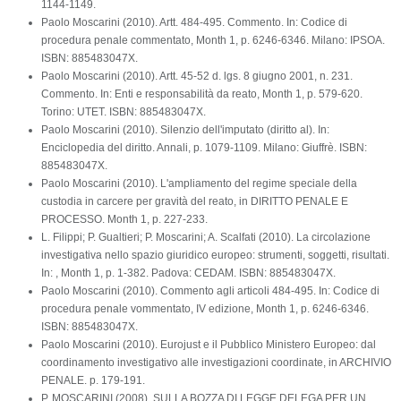
1144-1149.
Paolo Moscarini (2010). Artt. 484-495. Commento. In: Codice di
procedura penale commentato, Month 1, p. 6246-6346. Milano: IPSOA.
ISBN: 885483047X.
Paolo Moscarini (2010). Artt. 45-52 d. lgs. 8 giugno 2001, n. 231.
Commento. In: Enti e responsabilità da reato, Month 1, p. 579-620.
Torino: UTET. ISBN: 885483047X.
Paolo Moscarini (2010). Silenzio dell'imputato (diritto al). In:
Enciclopedia del diritto. Annali, p. 1079-1109. Milano: Giuffrè. ISBN:
885483047X.
Paolo Moscarini (2010). L'ampliamento del regime speciale della
custodia in carcere per gravità del reato, in DIRITTO PENALE E
PROCESSO. Month 1, p. 227-233.
L. Filippi; P. Gualtieri; P. Moscarini; A. Scalfati (2010). La circolazione
investigativa nello spazio giuridico europeo: strumenti, soggetti, risultati.
In: , Month 1, p. 1-382. Padova: CEDAM. ISBN: 885483047X.
Paolo Moscarini (2010). Commento agli articoli 484-495. In: Codice di
procedura penale vommentato, IV edizione, Month 1, p. 6246-6346.
ISBN: 885483047X.
Paolo Moscarini (2010). Eurojust e il Pubblico Ministero Europeo: dal
coordinamento investigativo alle investigazioni coordinate, in ARCHIVIO
PENALE. p. 179-191.
P. MOSCARINI (2008). SULLA BOZZA DI LEGGE DELEGA PER UN