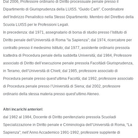
Dal 2006, Professore ordinario di Diritto processuale penale presso il
Faculty
Dipartimento di Giurisprudenza della LUISS. “Guido Carli”. Coordinatore
dell’Indirizzo Penalistico nella Stesso Dipartimento. Membro del Direttivo della
Biblioteca
Scuola LUISS per le Professioni Legali.
In precedenza: dal 1971, assegnatario di borsa di studio presso l’Istituto di
Media & Resources
Diritto penale dell’Università di Roma “la Sapienza”; dal 1974, ricercatore per
contratto presso il medesimo Istituto; dal 1977, assistente ordinario pressola
Orario
Icattedra di Procedura penale della suddetta Università; dal 1984, Professore
associato di Diritto dell’esecuzione penale pressola Facoltàdi Giurisprudenza,
Student Print
in Teramo, dell’Università di Chieti; dal 1985, professore associato di
Procedura penale presso quest’ultima Facoltà; dal 1992, professore associato
Help
di Procedura penale presso l’Università di Siena; dal 2002, professore
ordinario della stessa materia presso quest’ultimo Ateneo.
Supporto IT / IT Support
Altri incarichi anteriori
:
简体中文 ‎(zh_cn)‎
dal 1982 al 1984, Docente di Diritto penitenziario pressola Scuoladi
Specializzazione in Diritto penale e Criminologia dell’Università di Roma, “La
搜
索
Sapienza”; nell’Anno Accademico 1991-1992, professore supplente di
提