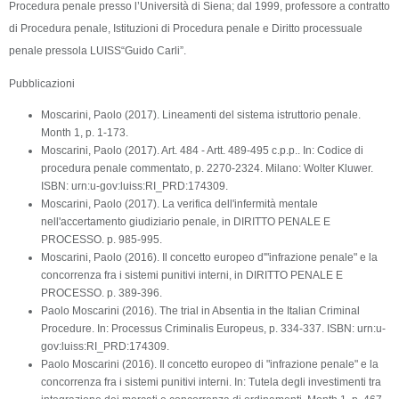
课
交
Procedura penale presso l’Università di Siena; dal 1999, professore a contratto
程
di Procedura penale, Istituzioni di Procedura penale e Diritto processuale
penale pressola LUISS“Guido Carli”.
Pubblicazioni
Moscarini, Paolo (2017). Lineamenti del sistema istruttorio penale.
Month 1, p. 1-173.
Moscarini, Paolo (2017). Art. 484 - Artt. 489-495 c.p.p.. In: Codice di
procedura penale commentato, p. 2270-2324. Milano: Wolter Kluwer.
ISBN: urn:u-gov:luiss:RI_PRD:174309.
Moscarini, Paolo (2017). La verifica dell'infermità mentale
nell'accertamento giudiziario penale, in DIRITTO PENALE E
PROCESSO. p. 985-995.
Moscarini, Paolo (2016). Il concetto europeo d'"infrazione penale" e la
concorrenza fra i sistemi punitivi interni, in DIRITTO PENALE E
PROCESSO. p. 389-396.
Paolo Moscarini (2016). The trial in Absentia in the Italian Criminal
Procedure. In: Processus Criminalis Europeus, p. 334-337. ISBN: urn:u-
gov:luiss:RI_PRD:174309.
Paolo Moscarini (2016). Il concetto europeo di "infrazione penale" e la
concorrenza fra i sistemi punitivi interni. In: Tutela degli investimenti tra