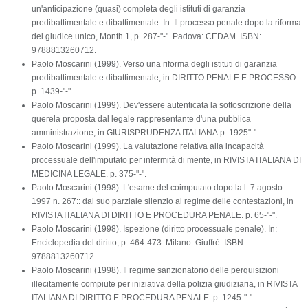
un'anticipazione (quasi) completa degli istituti di garanzia
predibattimentale e dibattimentale. In: Il processo penale dopo la riforma
del giudice unico, Month 1, p. 287-"-". Padova: CEDAM. ISBN:
9788813260712.
Paolo Moscarini (1999). Verso una riforma degli istituti di garanzia
predibattimentale e dibattimentale, in DIRITTO PENALE E PROCESSO.
p. 1439-"-".
Paolo Moscarini (1999). Dev'essere autenticata la sottoscrizione della
querela proposta dal legale rappresentante d'una pubblica
amministrazione, in GIURISPRUDENZA ITALIANA.p. 1925"-".
Paolo Moscarini (1999). La valutazione relativa alla incapacità
processuale dell'imputato per infermità di mente, in RIVISTA ITALIANA DI
MEDICINA LEGALE. p. 375-"-".
Paolo Moscarini (1998). L'esame del coimputato dopo la l. 7 agosto
1997 n. 267:: dal suo parziale silenzio al regime delle contestazioni, in
RIVISTA ITALIANA DI DIRITTO E PROCEDURA PENALE. p. 65-"-".
Paolo Moscarini (1998). Ispezione (diritto processuale penale). In:
Enciclopedia del diritto, p. 464-473. Milano: Giuffrè. ISBN:
9788813260712.
Paolo Moscarini (1998). Il regime sanzionatorio delle perquisizioni
illecitamente compiute per iniziativa della polizia giudiziaria, in RIVISTA
ITALIANA DI DIRITTO E PROCEDURA PENALE. p. 1245-"-".