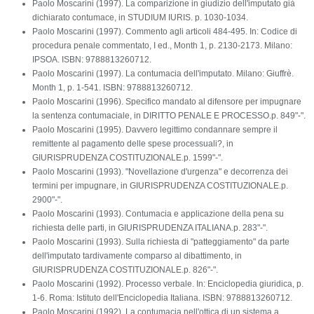
Paolo Moscarini (1997). La comparizione in giudizio dell'imputato già
dichiarato contumace, in STUDIUM IURIS. p. 1030-1034.
Paolo Moscarini (1997). Commento agli articoli 484-495. In: Codice di
procedura penale commentato, I ed., Month 1, p. 2130-2173. Milano:
IPSOA. ISBN: 9788813260712.
Paolo Moscarini (1997). La contumacia dell'imputato. Milano: Giuffrè.
Month 1, p. 1-541. ISBN: 9788813260712.
Paolo Moscarini (1996). Specifico mandato al difensore per impugnare
la sentenza contumaciale, in DIRITTO PENALE E PROCESSO.p. 849"-".
Paolo Moscarini (1995). Davvero legittimo condannare sempre il
remittente al pagamento delle spese processuali?, in
GIURISPRUDENZA COSTITUZIONALE.p. 1599"-".
Paolo Moscarini (1993). "Novellazione d'urgenza" e decorrenza dei
termini per impugnare, in GIURISPRUDENZA COSTITUZIONALE.p.
2900"-".
Paolo Moscarini (1993). Contumacia e applicazione della pena su
richiesta delle parti, in GIURISPRUDENZA ITALIANA.p. 283"-".
Paolo Moscarini (1993). Sulla richiesta di "patteggiamento" da parte
dell'imputato tardivamente comparso al dibattimento, in
GIURISPRUDENZA COSTITUZIONALE.p. 826"-".
Paolo Moscarini (1992). Processo verbale. In: Enciclopedia giuridica, p.
1-6. Roma: Istituto dell'Enciclopedia Italiana. ISBN: 9788813260712.
Paolo Moscarini (1992). La contumacia nell'ottica di un sistema a