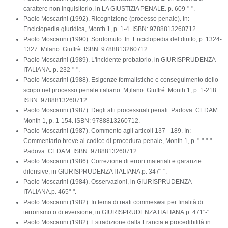
carattere non inquisitorio, in LA GIUSTIZIA PENALE. p. 609-"-".
Paolo Moscarini (1992). Ricognizione (processo penale). In:
Enciclopedia giuridica, Month 1, p. 1-4. ISBN: 9788813260712.
Paolo Moscarini (1990). Sordomuto. In: Enciclopedia del diritto, p. 1324-
1327. Milano: Giuffrè. ISBN: 9788813260712.
Paolo Moscarini (1989). L'incidente probatorio, in GIURISPRUDENZA
ITALIANA. p. 232-"-".
Paolo Moscarini (1988). Esigenze formalistiche e conseguimento dello
scopo nel processo penale italiano. M;ilano: Giuffré. Month 1, p. 1-218.
ISBN: 9788813260712.
Paolo Moscarini (1987). Degli atti processuali penali. Padova: CEDAM.
Month 1, p. 1-154. ISBN: 9788813260712.
Paolo Moscarini (1987). Commento agli articoli 137 - 189. In:
Commentario breve al codice di procedura penale, Month 1, p. "-"-"-".
Padova: CEDAM. ISBN: 9788813260712.
Paolo Moscarini (1986). Correzione di errori materiali e garanzie
difensive, in GIURISPRUDENZA ITALIANA.p. 347"-".
Paolo Moscarini (1984). Osservazioni, in GIURISPRUDENZA
ITALIANA.p. 465"-".
Paolo Moscarini (1982). In tema di reati commeswsi per finalità di
terrorismo o di eversione, in GIURISPRUDENZA ITALIANA.p. 471"-".
Paolo Moscarini (1982). Estradizione dalla Francia e procedibilità in