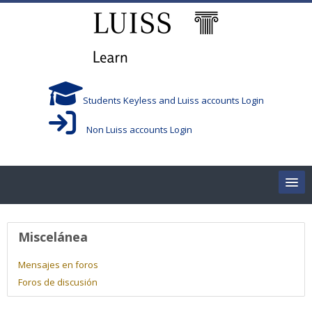
Salta al contenido principal
Students Keyless and Luiss accounts Login
Non Luiss accounts Login
Home
Perfil de usuario
Miscelánea
Corsi/Courses
Mensajes en foros
Foros de discusión
Aule/Rooms