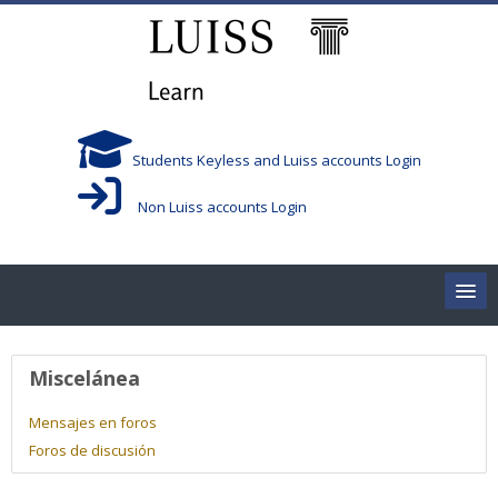
Salta al contenido principal
Students Keyless and Luiss accounts Login
Non Luiss accounts Login
Home
Perfil de usuario
Miscelánea
Corsi/Courses
Mensajes en foros
Foros de discusión
Aule/Rooms