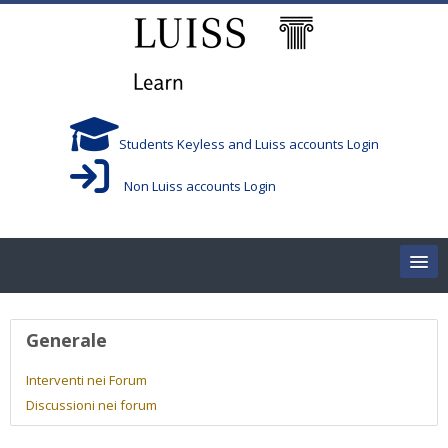
Vai al contenuto principale
Students Keyless and Luiss accounts Login
Non Luiss accounts Login
Home
Profilo utente
Generale
Corsi/Courses
Interventi nei Forum
Discussioni nei forum
Aule/Rooms