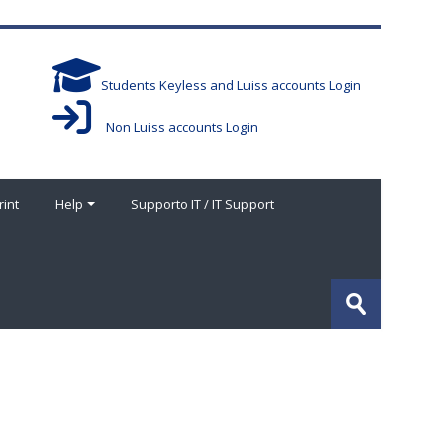
Students Keyless and Luiss accounts Login
Non Luiss accounts Login
rint
Help
Supporto IT / IT Support
Cerca
corsi
Invia