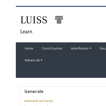
Vai al contenuto principale
Home
Corsi/Courses
Aule/Rooms
Facu
Italiano ‎(it)‎
Profilo utente
Generale
Interventi nei Forum