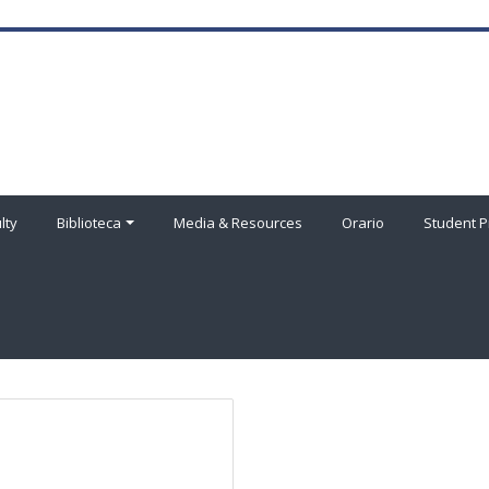
lty
Biblioteca
Media & Resources
Orario
Student P