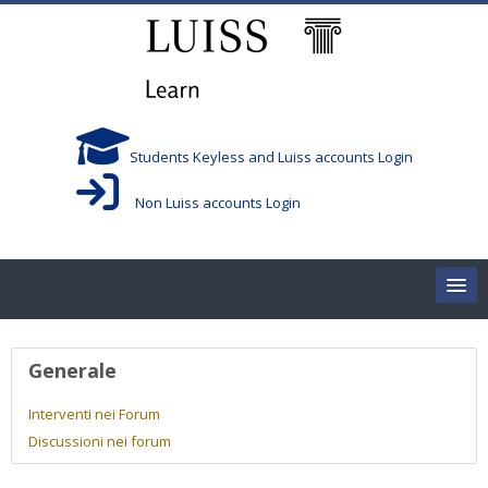
Vai al contenuto principale
Students Keyless and Luiss accounts Login
Non Luiss accounts Login
Home
Profilo utente
Generale
Corsi/Courses
Interventi nei Forum
Discussioni nei forum
Aule/Rooms