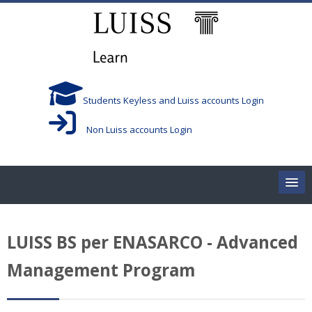
Vai al contenuto principale
Students Keyless and Luiss accounts Login
Non Luiss accounts Login
Home
LUISS BS per ENASARCO - Advanced
Corsi/Courses
Management Program
Aule/Rooms