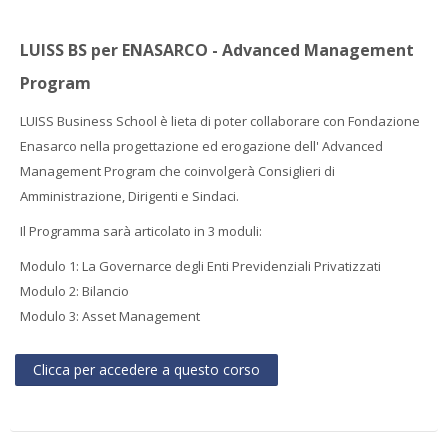
Faculty
LUISS BS per ENASARCO - Advanced Management
Biblioteca
Program
Media & Resources
LUISS Business School è lieta di poter collaborare con Fondazione
Enasarco nella progettazione ed erogazione dell' Advanced
Orario
Management Program che coinvolgerà Consiglieri di
Amministrazione, Dirigenti e Sindaci.
Student Print
Il Programma sarà articolato in 3 moduli:
Modulo 1: La Governarce degli Enti Previdenziali Privatizzati
Help
Modulo 2: Bilancio
Modulo 3: Asset Management
Supporto IT / IT Support
Cerca
Clicca per accedere a questo corso
corsi
Invi