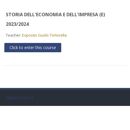
Faculty
STORIA DELL'ECONOMIA E DELL'IMPRESA (E)
Biblioteca
2023/2024
Media & Resources
Teacher:
Esposito Guido Tortorella
Click to enter this course
Orario
Student Print
Help
Supporto IT / IT Support
PRIVACY POLICY
English ‎(en)‎
Search
courses
Sub