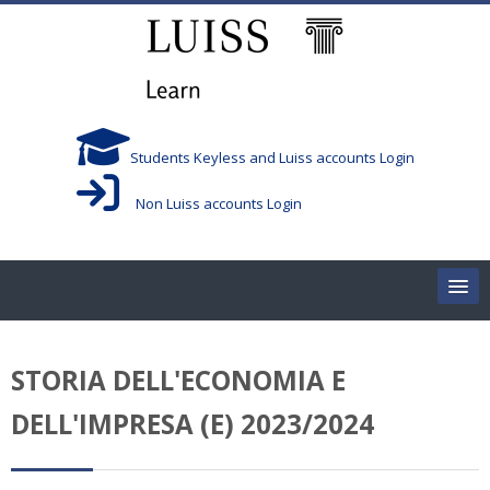
Skip to main content
Students Keyless and Luiss accounts Login
Non Luiss accounts Login
Home
STORIA DELL'ECONOMIA E
Corsi/Courses
DELL'IMPRESA (E) 2023/2024
Aule/Rooms