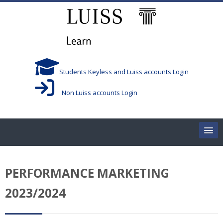
Vai al contenuto principale
Students Keyless and Luiss accounts Login
Non Luiss accounts Login
Home
PERFORMANCE MARKETING
Corsi/Courses
2023/2024
Aule/Rooms