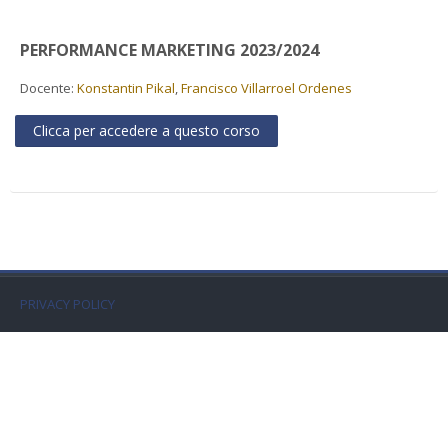
Faculty
PERFORMANCE MARKETING 2023/2024
Biblioteca
Docente:
Konstantin Pikal
,
Francisco Villarroel Ordenes
Media & Resources
Clicca per accedere a questo corso
Orario
Student Print
Help
PRIVACY POLICY
Supporto IT / IT Support
Italiano ‎(it)‎
Cerca
corsi
Invi