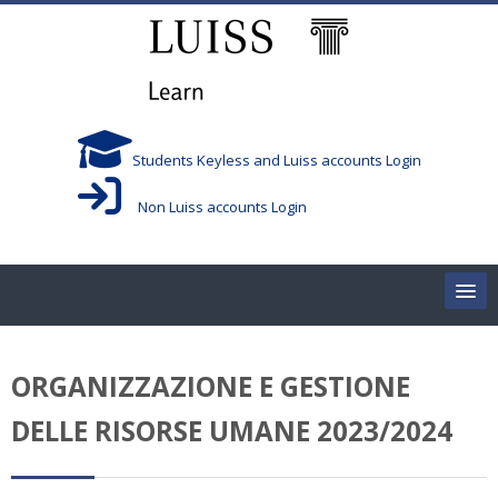
Vai al contenuto principale
Students Keyless and Luiss accounts Login
Non Luiss accounts Login
Home
ORGANIZZAZIONE E GESTIONE
Corsi/Courses
DELLE RISORSE UMANE 2023/2024
Aule/Rooms