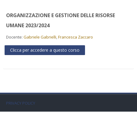
Faculty
ORGANIZZAZIONE E GESTIONE DELLE RISORSE
Biblioteca
UMANE 2023/2024
Media & Resources
Docente:
Gabriele Gabrielli
,
Francesca Zaccaro
Clicca per accedere a questo corso
Orario
Student Print
Help
Supporto IT / IT Support
PRIVACY POLICY
Italiano ‎(it)‎
Cerca
corsi
Invi