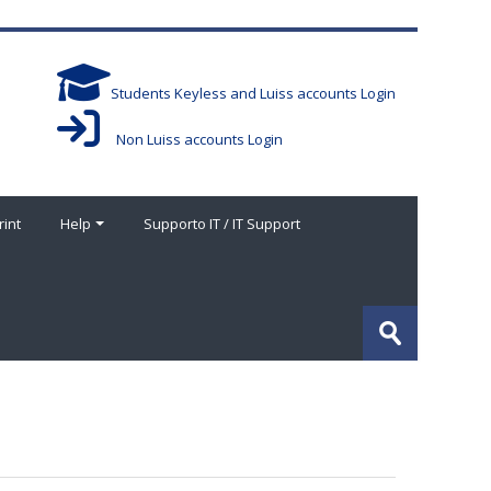
Students Keyless and Luiss accounts Login
Non Luiss accounts Login
rint
Help
Supporto IT / IT Support
Cerca
corsi
Invia