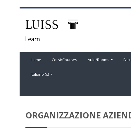
Vai al contenuto principale
Home
Corsi/Courses
Aule/Rooms
Facu
Italiano ‎(it)‎
ORGANIZZAZIONE AZIENDA