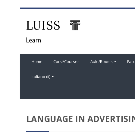
Vai al contenuto principale
Home
Corsi/Courses
Aule/Rooms
Facu
Italiano ‎(it)‎
LANGUAGE IN ADVERTISIN