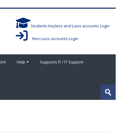
Students Keyless and Luiss accounts Login
Non Luiss accounts Login
rint
Help
Supporto IT / IT Support
Cerca
corsi
Invia