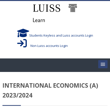
Vai al contenuto principale
Students Keyless and Luiss accounts Login
Non Luiss accounts Login
Home
INTERNATIONAL ECONOMICS (A)
Corsi/Courses
2023/2024
Aule/Rooms