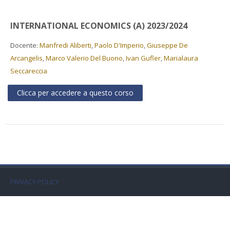
Faculty
INTERNATIONAL ECONOMICS (A) 2023/2024
Biblioteca
Docente:
Manfredi Aliberti
,
Paolo D'Imperio
,
Giuseppe De
Arcangelis
,
Marco Valerio Del Buono
,
Ivan Gufler
,
Marialaura
Media & Resources
Seccareccia
Orario
Clicca per accedere a questo corso
Student Print
Help
Supporto IT / IT Support
PRIVACY POLICY
Italiano ‎(it)‎
Cerca
corsi
Invi