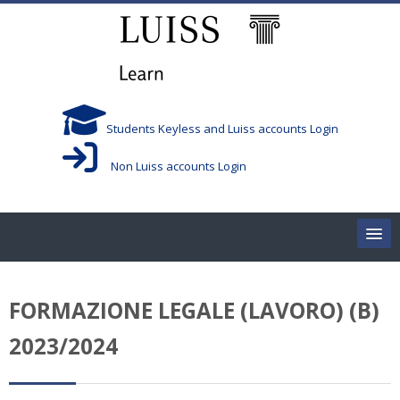
Salta al contenido principal
Students Keyless and Luiss accounts Login
Non Luiss accounts Login
Home
FORMAZIONE LEGALE (LAVORO) (B)
Corsi/Courses
2023/2024
Aule/Rooms