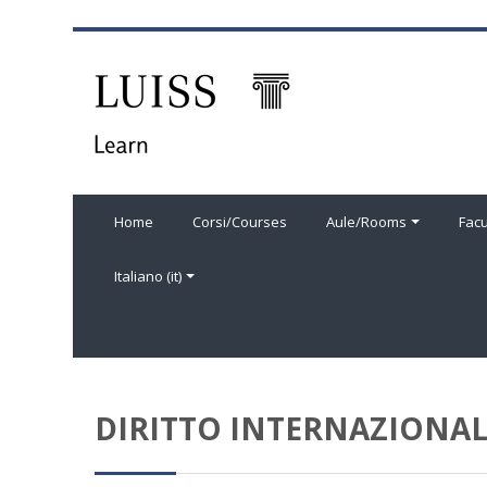
Vai al contenuto principale
Home
Corsi/Courses
Aule/Rooms
Facu
Italiano ‎(it)‎
DIRITTO INTERNAZIONAL