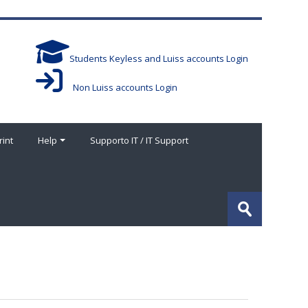
Students Keyless and Luiss accounts Login
Non Luiss accounts Login
rint
Help
Supporto IT / IT Support
Cerca
corsi
Invia