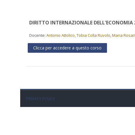
DIRITTO INTERNAZIONALE DELL'ECONOMIA 
Docente:
Antonio Attolico
,
Tobia Colla Ruvolo
,
Maria Rosar
Clicca per accedere a questo corso
PRIVACY POLICY