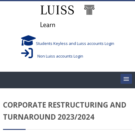
Vai al contenuto principale
Students Keyless and Luiss accounts Login
Non Luiss accounts Login
Home
CORPORATE RESTRUCTURING AND
Corsi/Courses
TURNAROUND 2023/2024
Aule/Rooms