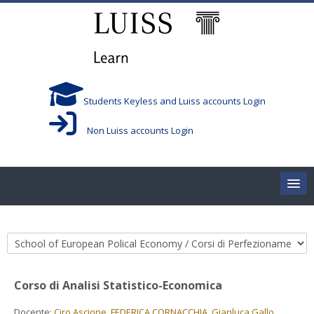
Vai al contenuto principale
Students Keyless and Luiss accounts Login
Non Luiss accounts Login
Home
Categorie di corso
Corsi/Courses
Corso di Analisi Statistico-Economica
Aule/Rooms
Docente:
Ciro Ascione
,
FEDERICA CORNACCHIA
,
Gianluca Gallo
,