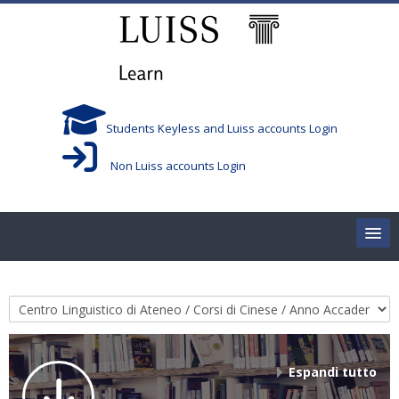
Vai al contenuto principale
Students Keyless and Luiss accounts Login
Non Luiss accounts Login
Home
Categorie di corso
Corsi/Courses
Aule/Rooms
Espandi tutto