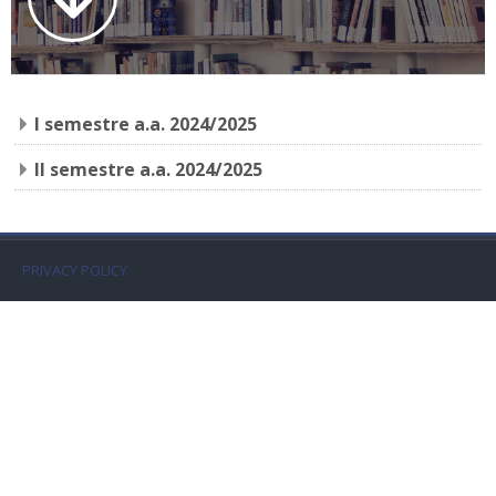
Faculty
Biblioteca
I semestre a.a. 2024/2025
Media & Resources
II semestre a.a. 2024/2025
Orario
Student Print
PRIVACY POLICY
Help
Supporto IT / IT Support
Italiano ‎(it)‎
Cerca
corsi
Invi