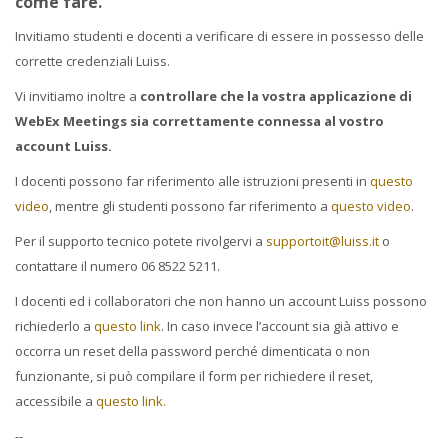
come fare.
Invitiamo studenti e docenti a verificare di essere in possesso delle
corrette credenziali Luiss.
Vi invitiamo inoltre a
controllare che la vostra applicazione di
WebEx Meetings sia correttamente connessa al vostro
account Luiss.
I docenti possono far riferimento alle istruzioni presenti in
questo
video
, mentre gli studenti possono far riferimento a
questo video
.
Per il supporto tecnico potete rivolgervi a
supportoit@luiss.it
o
contattare il numero 06 8522 5211.
I docenti ed i collaboratori che non hanno un account Luiss possono
richiederlo a
questo link
. In caso invece l’account sia già attivo e
occorra un reset della password perché dimenticata o non
funzionante, si può compilare il form per richiedere il reset,
accessibile a
questo link.
--