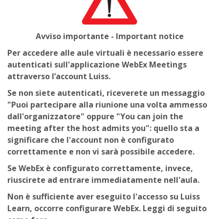
Faculty
Biblioteca
Avviso importante - Important notice
Per accedere alle aule virtuali
è necessario essere
Media & Resources
autenticati sull'applicazione WebEx Meetings
attraverso l’account Luiss.
Orario
Se non siete autenticati, riceverete un messaggio
"Puoi partecipare alla riunione una volta ammesso
Student Print
dall'organizzatore" oppure "You can join the
meeting after the host admits you": quello sta a
Help
significare che l'account non è configurato
correttamente e non vi sarà possibile accedere.
Supporto IT / IT Support
Se WebEx è configurato correttamente, invece,
riuscirete ad entrare immediatamente nell'aula.
English ‎(en)‎
Non è sufficiente aver eseguito l'accesso su Luiss
Search
Learn, occorre configurare WebEx. Leggi di seguito
courses
Sub