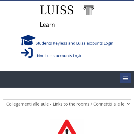
Skip to main content
Students Keyless and Luiss accounts Login
Non Luiss accounts Login
Home
Course categories
Corsi/Courses
Aule/Rooms