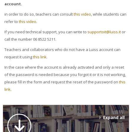
account.
in order to do so, teachers can consult
this video
, while students can
refer to
this video
.
If you need technical support, you can write to
supportoit@luiss.it
or
call the number 06 8522 5211.
Teachers and collaborators who do not have a Luiss account can
request it using
this link
.
In the case where the account is already activated and only a reset
of the password is needed because you forgot it or it is not working,
please fill in the form and request the reset of the password on
this
link
.
Expand all