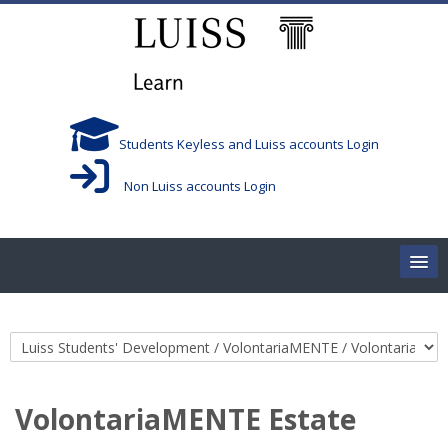
Skip to main content
Students Keyless and Luiss accounts Login
Non Luiss accounts Login
Home
Course categories
Corsi/Courses
Aule/Rooms
VolontariaMENTE Estate