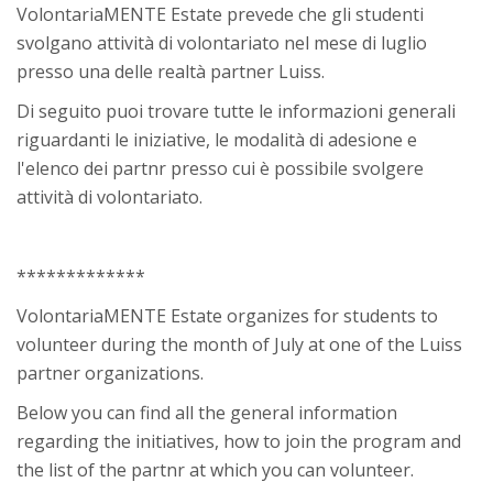
VolontariaMENTE Estate prevede che gli studenti
Faculty
svolgano attività di volontariato nel mese di luglio
presso una delle realtà partner Luiss.
Biblioteca
Di seguito puoi trovare tutte le informazioni generali
Media & Resources
riguardanti le iniziative, le modalità di adesione e
l'elenco dei partnr presso cui è possibile svolgere
Orario
attività di volontariato.
Student Print
*************
Help
VolontariaMENTE Estate organizes for students to
volunteer during the month of July at one of the Luiss
Supporto IT / IT Support
partner organizations.
Below you can find all the general information
English ‎(en)‎
regarding the initiatives, how to join the program and
Search
the list of the partnr at which you can volunteer.
courses
Sub