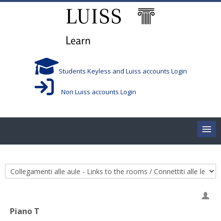
Salta al contenido principal
Students Keyless and Luiss accounts Login
Non Luiss accounts Login
Home
Categorías
Corsi/Courses
Aule/Rooms
Piano T