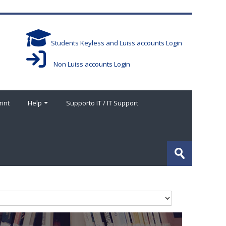
Students Keyless and Luiss accounts Login
Non Luiss accounts Login
rint
Help
Supporto IT / IT Support
Cerca
corsi
Invia