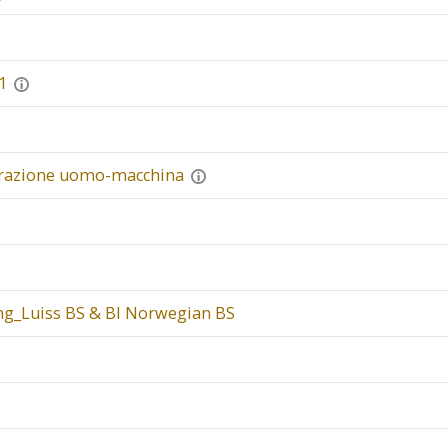
1
borazione uomo-macchina
ing_Luiss BS & BI Norwegian BS